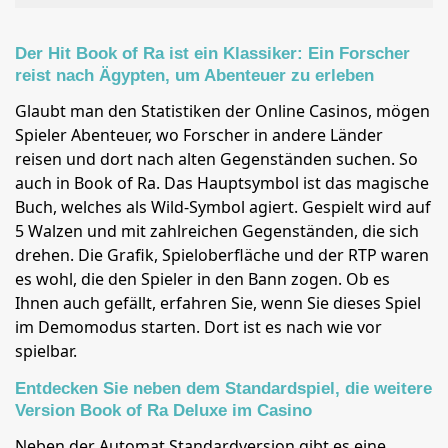
Der Hit Book of Ra ist ein Klassiker: Ein Forscher
reist nach Ägypten, um Abenteuer zu erleben
Glaubt man den Statistiken der Online Casinos, mögen
Spieler Abenteuer, wo Forscher in andere Länder
reisen und dort nach alten Gegenständen suchen. So
auch in Book of Ra. Das Hauptsymbol ist das magische
Buch, welches als Wild-Symbol agiert. Gespielt wird auf
5 Walzen und mit zahlreichen Gegenständen, die sich
drehen. Die Grafik, Spieloberfläche und der RTP waren
es wohl, die den Spieler in den Bann zogen. Ob es
Ihnen auch gefällt, erfahren Sie, wenn Sie dieses Spiel
im Demomodus starten. Dort ist es nach wie vor
spielbar.
Entdecken Sie neben dem Standardspiel, die weitere
Version Book of Ra Deluxe im Casino
Neben der Automat Standardversion gibt es eine