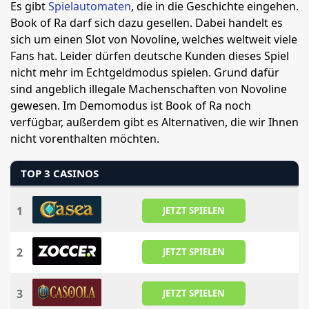
Es gibt
Spielautomaten
, die in die Geschichte eingehen.
Book of Ra darf sich dazu gesellen. Dabei handelt es
sich um einen Slot von Novoline, welches weltweit viele
Fans hat. Leider dürfen deutsche Kunden dieses Spiel
nicht mehr im Echtgeldmodus spielen. Grund dafür
sind angeblich illegale Machenschaften von Novoline
gewesen. Im Demomodus ist Book of Ra noch
verfügbar, außerdem gibt es Alternativen, die wir Ihnen
nicht vorenthalten möchten.
TOP 3 CASINOS
1
JETZT SPIELEN
2
JETZT SPIELEN
3
JETZT SPIELEN